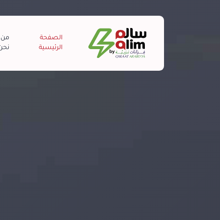
info@salim.com.sa
+966557196798
الصفحة
من
الرئيسية
نحن