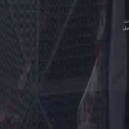
ت،
غيل