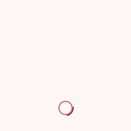
فحص انظمة تمديدات الغاز
للإستفسارات والشكاوى
نرحب بجميع استفساراتكم وملاحظاتكم وشكاويكم لتقديم أفضل خدمة لكم.
لمعرفة المزيد عن الاجراءات المتبعة للشكاوي والاستفسارات
اضغط هنا